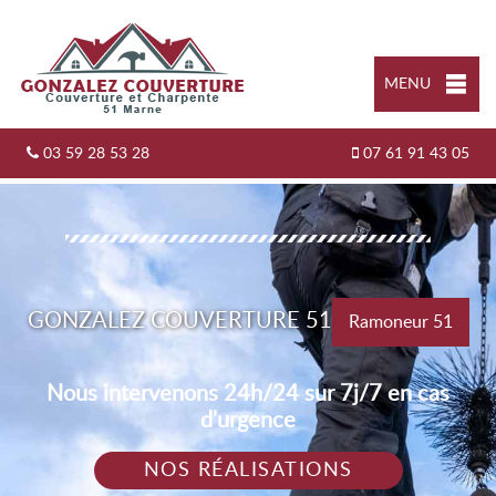
MENU
03 59 28 53 28
07 61 91 43 05
GONZALEZ COUVERTURE 51
Ramoneur 51
Nous intervenons 24h/24 sur 7j/7 en cas
d'urgence
NOS RÉALISATIONS